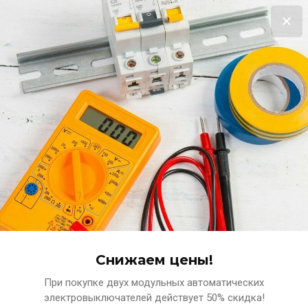
Выгодная распродажа!
Терморегулятор в подарок за покупку нагревательного мата!!!
Подробнее
0
www.ets-n.ru
КОМПЛЕКСНЫЕ ПОСТАВКИ ЭЛЕКТРОТЕХНИЧЕСКИХ
МАТЕРИАЛОВ
Снижаем цены!
При покупке двух модульных автоматических
Главная
выключатель в рамку
электровыключателей действует 50% скидка!