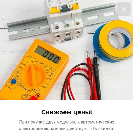
Выгодная распродажа!
Терморегулятор в подарок за покупку нагревательного мата!!!
Подробнее
0
www.ets-n.ru
КОМПЛЕКСНЫЕ ПОСТАВКИ ЭЛЕКТРОТЕХНИЧЕСКИХ
МАТЕРИАЛОВ
Снижаем цены!
При покупке двух модульных автоматических
Главная
TL-SPORT
электровыключателей действует 50% скидка!