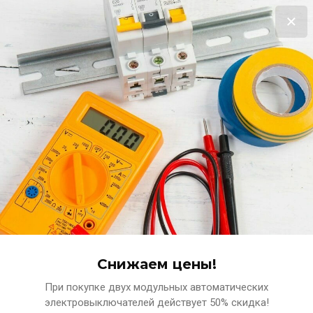
Выгодная распродажа!
Терморегулятор в подарок за покупку нагревательного мата!!!
Подробнее
0
www.ets-n.ru
КОМПЛЕКСНЫЕ ПОСТАВКИ ЭЛЕКТРОТЕХНИЧЕСКИХ
МАТЕРИАЛОВ
Снижаем цены!
При покупке двух модульных автоматических
Главная
аналог ЛПОЛВО 4х18
электровыключателей действует 50% скидка!