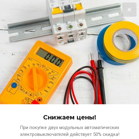
Выгодная распродажа!
Терморегулятор в подарок за покупку нагревательного мата!!!
Подробнее
0
www.ets-n.ru
КОМПЛЕКСНЫЕ ПОСТАВКИ ЭЛЕКТРОТЕХНИЧЕСКИХ
МАТЕРИАЛОВ
Снижаем цены!
При покупке двух модульных автоматических
Главная
Светильники
Светильник светодиодный С
электровыключателей действует 50% скидка!