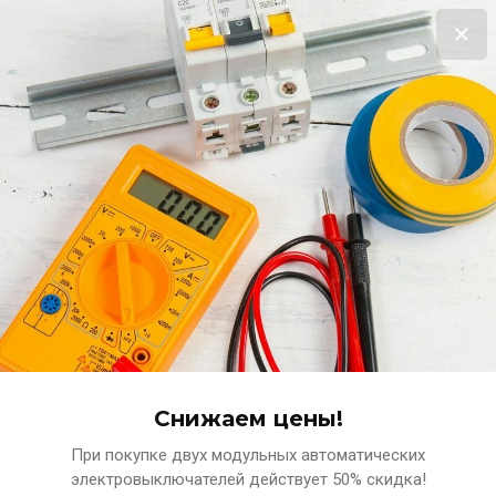
Выгодная распродажа!
Терморегулятор в подарок за покупку нагревательного мата!!!
Подробнее
0
www.ets-n.ru
КОМПЛЕКСНЫЕ ПОСТАВКИ ЭЛЕКТРОТЕХНИЧЕСКИХ
МАТЕРИАЛОВ
Снижаем цены!
При покупке двух модульных автоматических
Главная
Светильники
Светильник светодиодный 
электровыключателей действует 50% скидка!