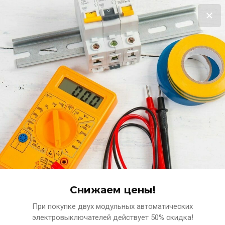
Выгодная распродажа!
Терморегулятор в подарок за покупку нагревательного мата!!!
Подробнее
0
www.ets-n.ru
КОМПЛЕКСНЫЕ ПОСТАВКИ ЭЛЕКТРОТЕХНИЧЕСКИХ
МАТЕРИАЛОВ
Снижаем цены!
При покупке двух модульных автоматических
Главная
Светильники
Светильник светодиодный Д
электровыключателей действует 50% скидка!