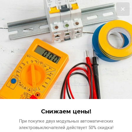
Выгодная распродажа!
Терморегулятор в подарок за покупку нагревательного мата!!!
Подробнее
0
www.ets-n.ru
КОМПЛЕКСНЫЕ ПОСТАВКИ ЭЛЕКТРОТЕХНИЧЕСКИХ
МАТЕРИАЛОВ
Снижаем цены!
При покупке двух модульных автоматических
Главная
Светильники
Патроны стартеры трансф-р
электровыключателей действует 50% скидка!